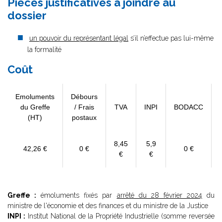
Pièces justificatives à joindre au
dossier
un pouvoir du représentant légal
s’il n’effectue pas lui-même
la formalité
Coût
Emoluments
Débours
du Greffe
/ Frais
TVA
INPI
BODACC
(HT)
postaux
8,45
5,9
42,26 €
0 €
0 €
€
€
Greffe :
émoluments fixés par
arrêté du 28 février 2024
du
ministre de l'économie et des finances et du ministre de la Justice
INPI :
Institut National de la Propriété Industrielle (somme reversée