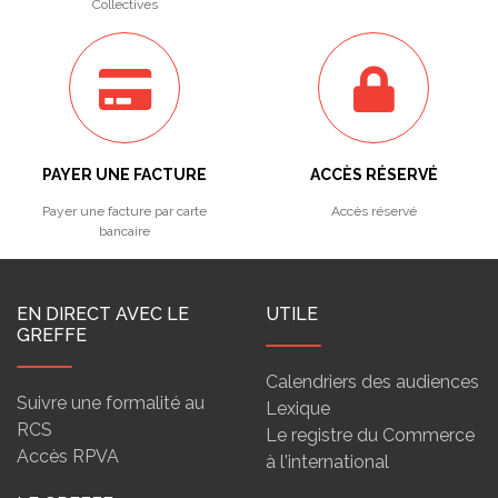
Collectives
PAYER UNE FACTURE
ACCÈS RÉSERVÉ
Payer une facture par carte
Accès réservé
bancaire
EN DIRECT AVEC LE
UTILE
GREFFE
Calendriers des audiences
Suivre une formalité au
Lexique
RCS
Le registre du Commerce
Accès RPVA
à l'international