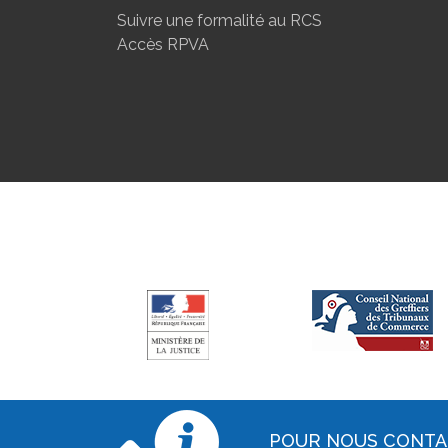
Suivre une formalité au RCS
Accès RPVA
POUR NOUS CONT