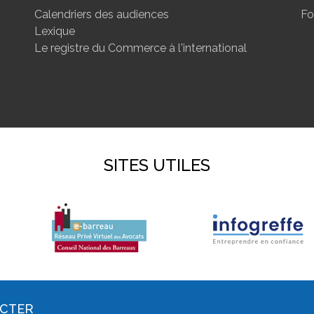
Calendriers des audiences
Fo
Lexique
Le registre du Commerce à l'international
SITES UTILES
ACTER