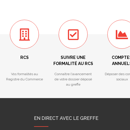
RCS
SUIVRE UNE
COMPTE
FORMALITÉ AU RCS
ANNUEL
Vos formalités au
Connaître l'avancement
Déposer des co
Registre du Commerce
de votre dossier déposé
sociaux
au greffe
EN DIRECT AVEC LE GREFFE