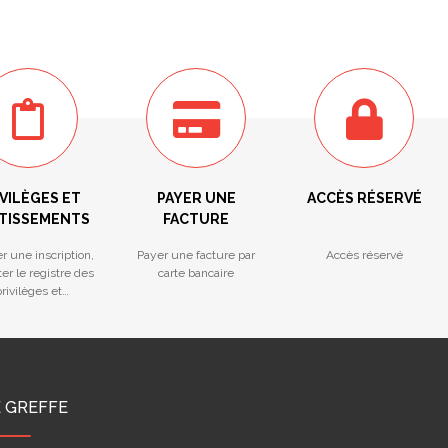
VILÈGES ET
PAYER UNE
ACCÈS RÉSERVÉ
TISSEMENTS
FACTURE
r une inscription,
Payer une facture par
Accès réservé
er le registre des
carte bancaire
rivilèges et
ntissements
E GREFFE