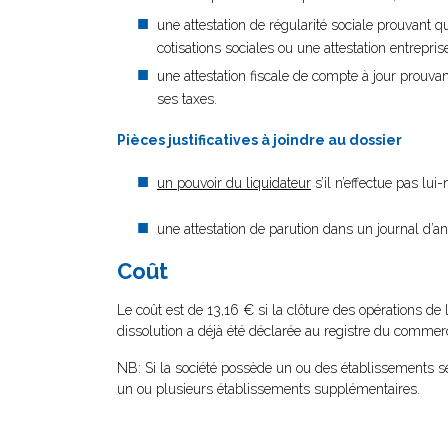
une attestation de régularité sociale prouvant q
cotisations sociales ou une attestation entrepr
une attestation fiscale de compte à jour prouvan
ses taxes
.
Pièces justificatives à joindre au dossier
un pouvoir du liquidateur
s’il n’effectue pas lu
une attestation de parution dans un journal d’a
Coût
Le coût est de 13,16 € si la clôture des opérations de 
dissolution a déjà été déclarée au registre du commerc
NB: Si la société possède un ou des établissements se
un ou plusieurs établissements supplémentaires.