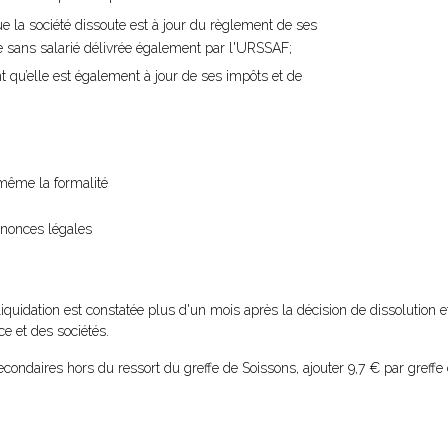
ue la société dissoute est à jour du règlement de ses
ise sans salarié délivrée également par l'URSSAF;
t qu’elle est également à jour de ses impôts et de
i-même la formalité
nnonces légales
liquidation est constatée plus d'un mois après la décision de dissolution e
e et des sociétés.
condaires hors du ressort du greffe de Soissons, ajouter 9,7 € par greffe 