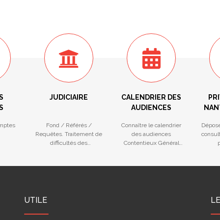
S
JUDICIAIRE
CALENDRIER DES
PRI
S
AUDIENCES
NAN
mptes
Fond / Référés /
Connaître le calendrier
Dépose
Requêtes. Traitement de
des audiences
consult
difficultés des
Contentieux Général
p
entreprises
(Fond et Référé) et
na
Procédures Collectives
UTILE
L