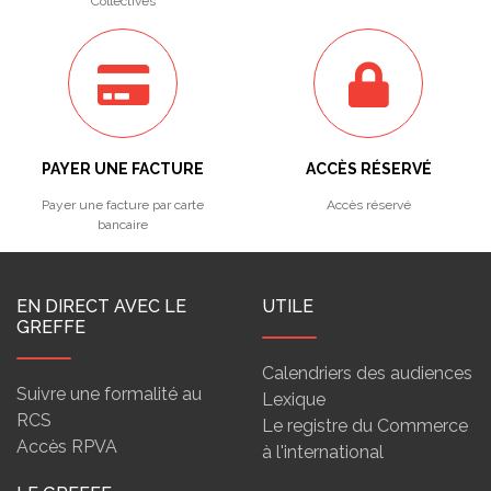
Collectives
PAYER UNE FACTURE
ACCÈS RÉSERVÉ
Payer une facture par carte
Accès réservé
bancaire
EN DIRECT AVEC LE
UTILE
GREFFE
Calendriers des audiences
Suivre une formalité au
Lexique
RCS
Le registre du Commerce
Accès RPVA
à l'international