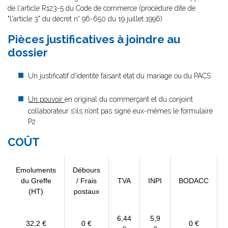
de l'article R123-5 du Code de commerce (procédure dite de
"l'article 3" du décret n° 96-650 du 19 juillet 1996)
Pièces justificatives à joindre au
dossier
Un justificatif d'identité faisant état du mariage ou du PACS
Un pouvoir
en original du commerçant et du conjoint
collaborateur s’ils n’ont pas signé eux-mêmes le formulaire
P2
COÛT
Emoluments
Débours
du Greffe
/ Frais
TVA
INPI
BODACC
(HT)
postaux
6,44
5,9
32,2 €
0 €
0 €