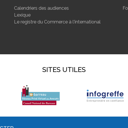
Calendriers des audiences
Fo
Lexique
Le registre du Commerce à l'international
SITES UTILES