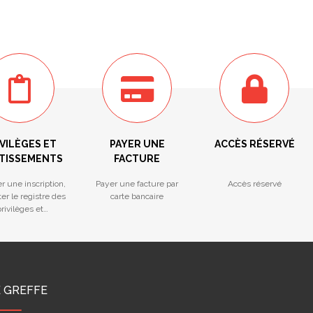
VILÈGES ET
PAYER UNE
ACCÈS RÉSERVÉ
TISSEMENTS
FACTURE
r une inscription,
Payer une facture par
Accès réservé
er le registre des
carte bancaire
rivilèges et
ntissements
E GREFFE