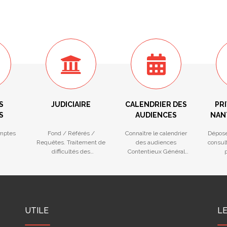
S
JUDICIAIRE
CALENDRIER DES
PRI
S
AUDIENCES
NAN
mptes
Fond / Référés /
Connaître le calendrier
Dépose
Requêtes. Traitement de
des audiences
consult
difficultés des
Contentieux Général
p
entreprises
(Fond et Référé) et
na
Procédures Collectives
UTILE
L