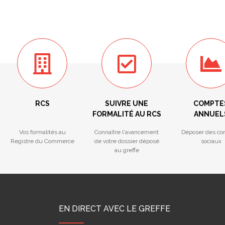
RCS
SUIVRE UNE
COMPTE
FORMALITÉ AU RCS
ANNUEL
Vos formalités au
Connaître l'avancement
Déposer des co
Registre du Commerce
de votre dossier déposé
sociaux
au greffe
EN DIRECT AVEC LE GREFFE