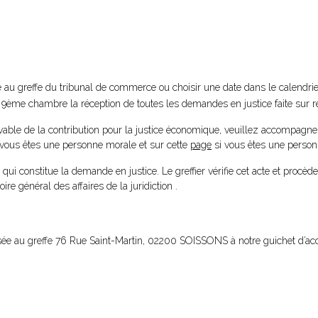
e au greffe du tribunal de commerce ou choisir une date dans le calendri
 9ème chambre la réception de toutes les demandes en justice faite sur r
evable de la contribution pour la justice économique, veuillez accompagner
 vous êtes une personne morale et sur cette
page
si vous êtes une person
ui constitue la demande en justice. Le greffier vérifie cet acte et procèd
ire général des affaires de la juridiction .
ssée au greffe 76 Rue Saint-Martin, 02200 SOISSONS à notre guichet d’ac