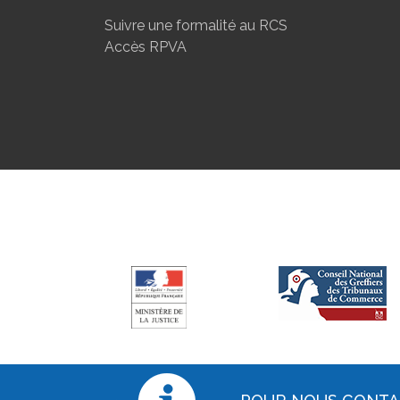
Suivre une formalité au RCS
Accès RPVA