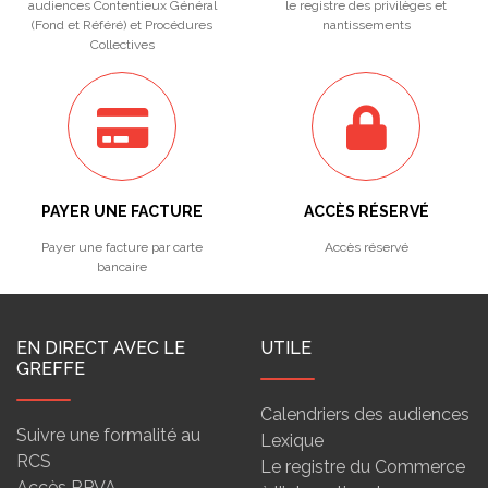
audiences Contentieux Général
le registre des privilèges et
(Fond et Référé) et Procédures
nantissements
Collectives
PAYER UNE FACTURE
ACCÈS RÉSERVÉ
Payer une facture par carte
Accès réservé
bancaire
EN DIRECT AVEC LE
UTILE
GREFFE
Calendriers des audiences
Suivre une formalité au
Lexique
RCS
Le registre du Commerce
Accès RPVA