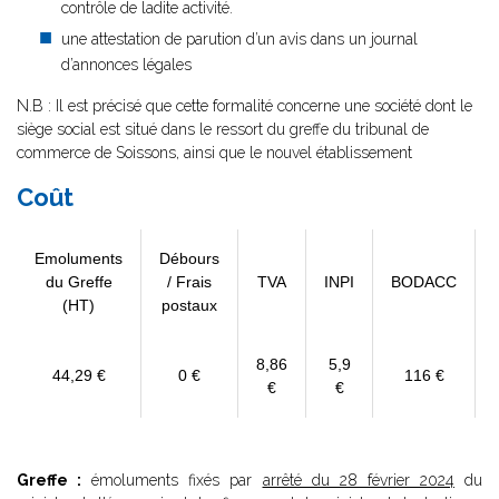
contrôle de ladite activité.
une attestation de parution d’un avis dans un journal
d’annonces légales
N.B : Il est précisé que cette formalité concerne une société dont le
siège social est situé dans le ressort du greffe du tribunal de
commerce de Soissons, ainsi que le nouvel établissement
Coût
Emoluments
Débours
du Greffe
/ Frais
TVA
INPI
BODACC
(HT)
postaux
8,86
5,9
44,29 €
0 €
116 €
€
€
Greffe :
émoluments fixés par
arrêté du 28 février 2024
du