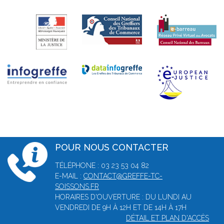
POUR NOUS CONTACTER
TÉLÉPHONE : 03 23 53 04 82
E-MAIL :
CONTACT@GREFFE-TC-
SOISSONS.FR
HORAIRES D'OUVERTURE : DU LUNDI AU
VENDREDI DE 9H À 12H ET DE 14H À 17H
DÉTAIL ET PLAN D'ACCÈS