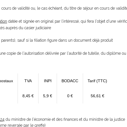
 cours de validité ou, le cas échéant, du titre de séjour en cours de validit
tion
datée et signée en original par l’intéressé, qui fera l'objet d'une vérifi
s auprès du casier judiciaire
 parents), sauf si la filiation figure dans un document déjà produit
une copie de l'autorisation délivrée par l'autorité de tutelle, du diplôme ou 
postaux
TVA
INPI
BODACC
Tarif (TTC)
8,45 €
5,9 €
0 €
56,61 €
024
du ministre de l'économie et des finances et du ministre de la justice
omme reversée par le greffe)