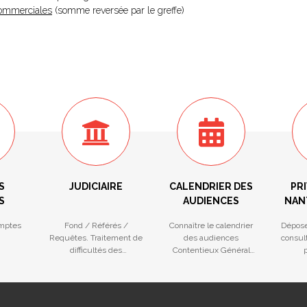
 Commerciales
(somme reversée par le greffe)
S
JUDICIAIRE
CALENDRIER DES
PRI
S
AUDIENCES
NAN
mptes
Fond / Référés /
Connaître le calendrier
Dépose
Requêtes. Traitement de
des audiences
consult
difficultés des
Contentieux Général
p
entreprises
(Fond et Référé) et
na
Procédures Collectives