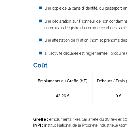
une copie de la carte d'identité, du passeport en
une déclaration sur l’honneur de non condamna
commis au Registre du commerce et des société
une attestation de filiation (nom et prénoms des
si l'activité déclarée est réglementée , produire 
Coût
Emoluments du Greffe (HT)
Débours / Frais 
42,26 €
0 €
Greffe :
émoluments fixés par
arrêté du 28 février 2
INPI :
Institut National de la Propriété Industrielle (s