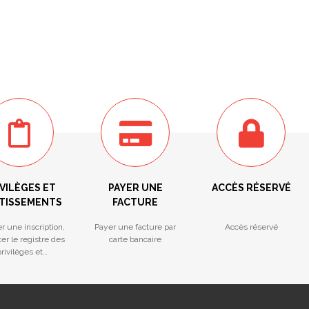
VILÈGES ET
PAYER UNE
ACCÈS RÉSERVÉ
TISSEMENTS
FACTURE
r une inscription,
Payer une facture par
Accès réservé
er le registre des
carte bancaire
rivilèges et
ntissements