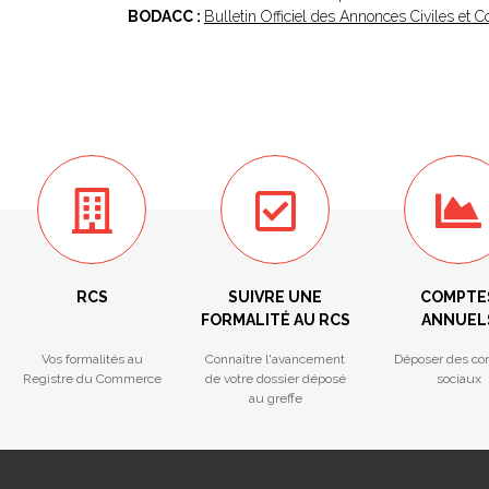
BODACC :
Bulletin Officiel des Annonces Civiles et
RCS
SUIVRE UNE
COMPTE
FORMALITÉ AU RCS
ANNUEL
Vos formalités au
Connaître l'avancement
Déposer des co
Registre du Commerce
de votre dossier déposé
sociaux
au greffe