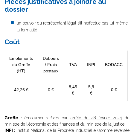
Pièces justificatives à joindre au
dossier
un pouvoir
du représentant légal s’il n’effectue pas lui-même
la formalité
Coût
Emoluments
Débours
du Greffe
/ Frais
TVA
INPI
BODACC
(HT)
postaux
8,45
5,9
42,26 €
0 €
0 €
€
€
Greffe :
émoluments fixés par
arrêté du 28 février 2024
du
ministre de l'économie et des finances et du ministre de la justice
INPI :
Institut National de la Propriété Industrielle (somme reversée