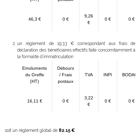
9,26
46,3 €
0 €
0 €
0 €
€
un règlement de 19,33 € correspondant aux frais de
déclaration des bénéficiaires effectifs faite concomitamment à
la formalité d’immatriculation
Emoluments
Débours
du Greffe
/ Frais
TVA
INPI
BODAC
(HT)
postaux
3,22
16,11 €
0 €
0 €
0 €
€
soit un règlement global de
82.15 €