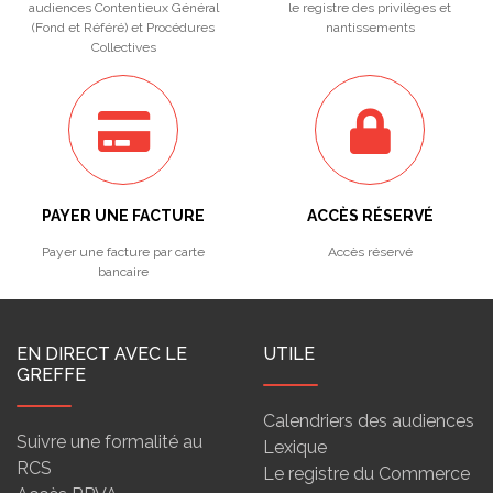
audiences Contentieux Général
le registre des privilèges et
(Fond et Référé) et Procédures
nantissements
Collectives
PAYER UNE FACTURE
ACCÈS RÉSERVÉ
Payer une facture par carte
Accès réservé
bancaire
EN DIRECT AVEC LE
UTILE
GREFFE
Calendriers des audiences
Suivre une formalité au
Lexique
RCS
Le registre du Commerce