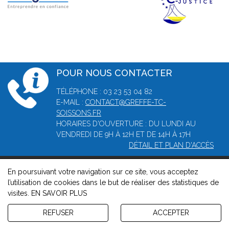
POUR NOUS CONTACTER
TÉLÉPHONE : 03 23 53 04 82
E-MAIL :
CONTACT@GREFFE-TC-
SOISSONS.FR
HORAIRES D'OUVERTURE : DU LUNDI AU
VENDREDI DE 9H À 12H ET DE 14H À 17H
DÉTAIL ET PLAN D'ACCÈS
En poursuivant votre navigation sur ce site, vous acceptez
© 2026, Greffe du tribunal de commerce de Soissons -
l’utilisation de cookies dans le but de réaliser des statistiques de
Mentions légales
-
Contact
-
Gestion des cookies
-
Politique de
visites.
EN SAVOIR PLUS
confidentialité et de cookies
Version : 1.8.1
REFUSER
ACCEPTER