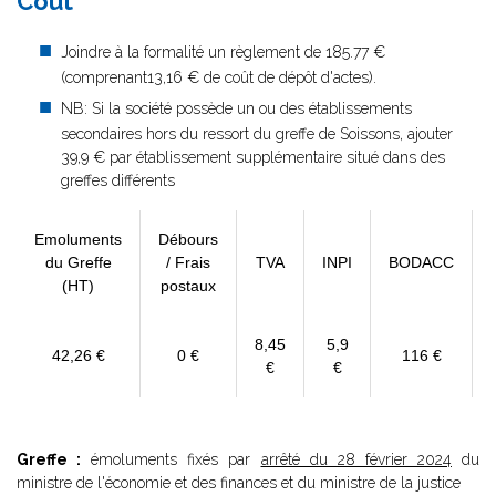
Coût
Joindre à la formalité un règlement de 185.77 €
(comprenant13,16 € de coût de dépôt d'actes).
NB: Si la société possède un ou des établissements
secondaires hors du ressort du greffe de Soissons, ajouter
39,9 € par établissement supplémentaire situé dans des
greffes différents
Emoluments
Débours
du Greffe
/ Frais
TVA
INPI
BODACC
(HT)
postaux
8,45
5,9
42,26 €
0 €
116 €
€
€
Greffe :
émoluments fixés par
arrêté du 28 février 2024
du
ministre de l'économie et des finances et du ministre de la justice