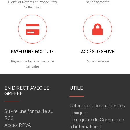
(Fond et Référé) et Procédures
nantissements
Collectives
PAYER UNE FACTURE
ACCÈS RÉSERVÉ
Payer une facture par carte
Accès réservé
bancaire
EN DIRECT AVEC LE
UTILE
GREFFE
Calendriers des audiences
Suivre une formalité au
Lexique
RCS
Le registre du Commerce
Accès RPVA
à l'international