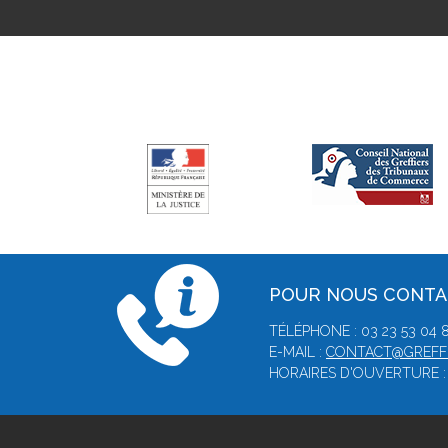
POUR NOUS CONT
TÉLÉPHONE : 03 23 53 04 
E-MAIL :
CONTACT@GREFFE
HORAIRES D'OUVERTURE : 