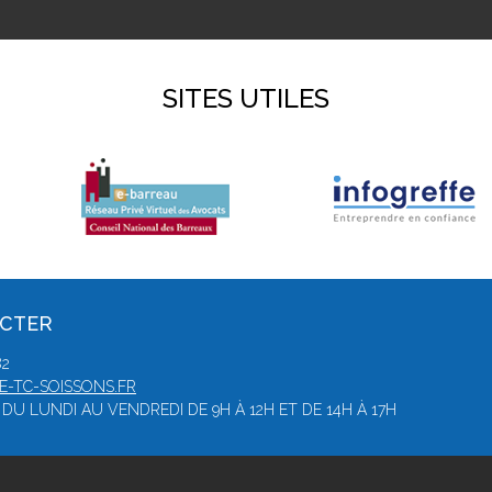
SITES UTILES
ACTER
82
-TC-SOISSONS.FR
DU LUNDI AU VENDREDI DE 9H À 12H ET DE 14H À 17H