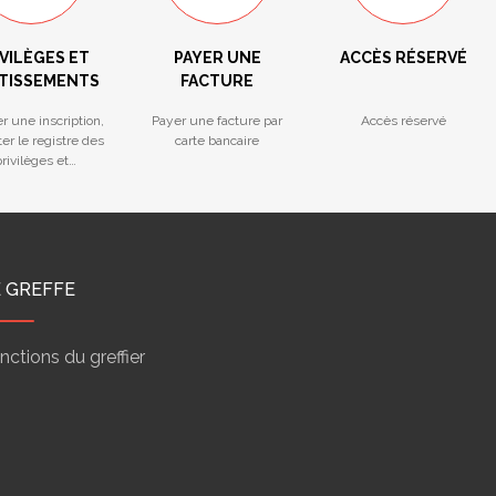
VILÈGES ET
PAYER UNE
ACCÈS RÉSERVÉ
TISSEMENTS
FACTURE
r une inscription,
Payer une facture par
Accès réservé
er le registre des
carte bancaire
rivilèges et
ntissements
E GREFFE
nctions du greffier