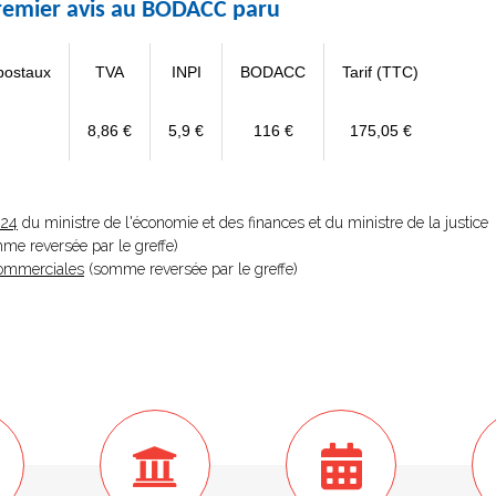
 premier avis au BODACC paru
postaux
TVA
INPI
BODACC
Tarif (TTC)
8,86 €
5,9 €
116 €
175,05 €
024
du ministre de l'économie et des finances et du ministre de la justice
omme reversée par le greffe)
 Commerciales
(somme reversée par le greffe)