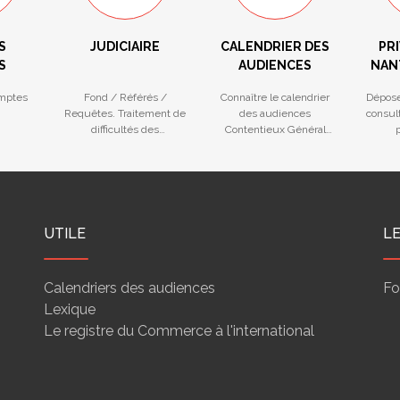
S
JUDICIAIRE
CALENDRIER DES
PRI
S
AUDIENCES
NAN
mptes
Fond / Référés /
Connaître le calendrier
Dépose
Requêtes. Traitement de
des audiences
consult
difficultés des
Contentieux Général
p
entreprises
(Fond et Référé) et
na
Procédures Collectives
UTILE
L
Calendriers des audiences
Fo
Lexique
Le registre du Commerce à l'international