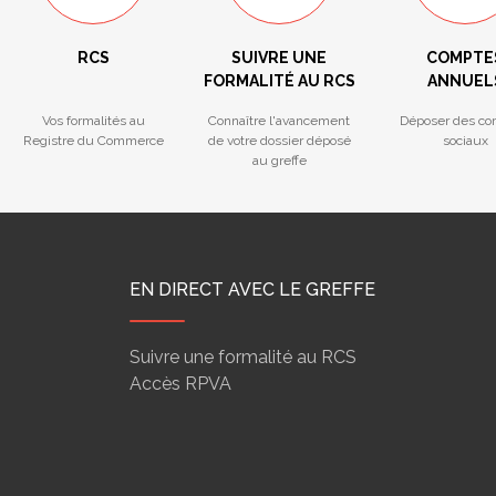
RCS
SUIVRE UNE
COMPTE
FORMALITÉ AU RCS
ANNUEL
Vos formalités au
Connaître l'avancement
Déposer des co
Registre du Commerce
de votre dossier déposé
sociaux
au greffe
EN DIRECT AVEC LE GREFFE
Suivre une formalité au RCS
Accès RPVA