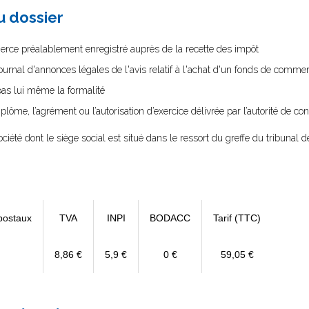
au dossier
erce préalablement enregistré auprès de la recette des impôt
journal d'annonces légales de l'avis relatif à l'achat d'un fonds de comme
 pas lui même la formalité
diplôme, l’agrément ou l’autorisation d’exercice délivrée par l’autorité de cont
ociété dont le siège social est situé dans le ressort du greffe du tribuna
postaux
TVA
INPI
BODACC
Tarif (TTC)
8,86 €
5,9 €
0 €
59,05 €