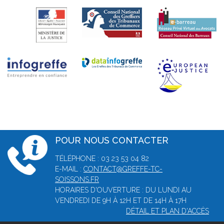
POUR NOUS CONTACTER
TÉLÉPHONE : 03 23 53 04 82
E-MAIL :
CONTACT@GREFFE-TC-
SOISSONS.FR
HORAIRES D'OUVERTURE : DU LUNDI AU
VENDREDI DE 9H À 12H ET DE 14H À 17H
DÉTAIL ET PLAN D'ACCÈS