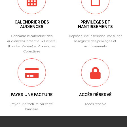
CALENDRIER DES
PRIVILÈGES ET
AUDIENCES
NANTISSEMENTS
Connaître le calendrier des
Déposer une inscription, consulter
audiences Contentieux Général
le registre des privilèges et
(Fond et Référé) et Procédures
nantissements
Collectives
PAYER UNE FACTURE
ACCÈS RÉSERVÉ
Payer une facture par carte
Accès réservé
bancaire