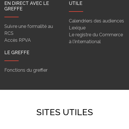
EN DIRECT AVEC LE
UTILE
GREFFE
Calendriers des audiences
Suivre une formalité au
Lexique
RCS
Le registre du Commerce
Accès RPVA
à l'international
LE GREFFE
Fonctions du greffier
SITES UTILES