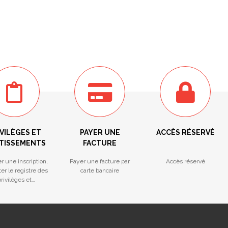
VILÈGES ET
PAYER UNE
ACCÈS RÉSERVÉ
TISSEMENTS
FACTURE
r une inscription,
Payer une facture par
Accès réservé
er le registre des
carte bancaire
rivilèges et
ntissements