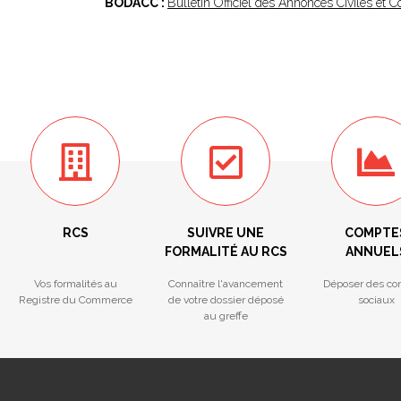
BODACC :
Bulletin Officiel des Annonces Civiles et
RCS
SUIVRE UNE
COMPTE
FORMALITÉ AU RCS
ANNUEL
Vos formalités au
Connaître l'avancement
Déposer des co
Registre du Commerce
de votre dossier déposé
sociaux
au greffe