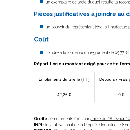
un exemplaire de l’acte duquel résulte la reconst
Pièces justificatives à joindre au d
un pouvoir
du représentant légal s’il n’effectue
Coût
Joindre à la formalité un règlement de
69.77 € 
Répartition du montant exigé pour cette form
Emoluments du Greffe (HT)
Débours / Frais 
42,26 €
0 €
Greffe :
émoluments fixés par
arrêté du 28 février 2
INPI :
Institut National de la Propriété Industrielle (s