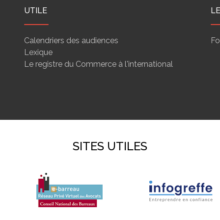
UTILE
L
Calendriers des audiences
Fo
Lexique
Le registre du Commerce à l'international
SITES UTILES