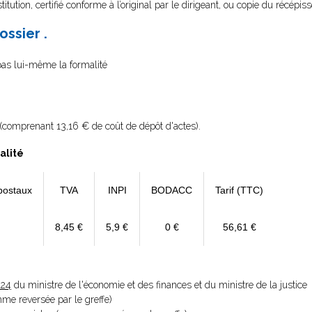
itution, certifié conforme à l’original par le dirigeant, ou copie du récépis
ossier .
 pas lui-même la formalité
(comprenant 13,16 € de coût de dépôt d'actes).
alité
postaux
TVA
INPI
BODACC
Tarif (TTC)
8,45 €
5,9 €
0 €
56,61 €
024
du ministre de l'économie et des finances et du ministre de la justice
omme reversée par le greffe)