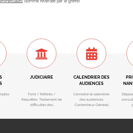
 Commerciales
(somme reversée par le greffe)
S
JUDICIAIRE
CALENDRIER DES
PRI
S
AUDIENCES
NAN
mptes
Fond / Référés /
Connaître le calendrier
Dépose
Requêtes. Traitement de
des audiences
consult
difficultés des
Contentieux Général
p
entreprises
(Fond et Référé) et
na
Procédures Collectives