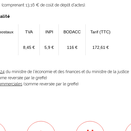
 (comprenant 13,16 € de coût de dépôt d'actes).
alité
postaux
TVA
INPI
BODACC
Tarif (TTC)
8,45 €
5,9 €
116 €
172,61 €
024
du ministre de l'économie et des finances et du ministre de la justice
omme reversée par le greffe)
 Commerciales
(somme reversée par le greffe)