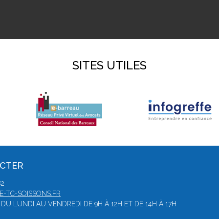
SITES UTILES
ACTER
82
-TC-SOISSONS.FR
DU LUNDI AU VENDREDI DE 9H À 12H ET DE 14H À 17H