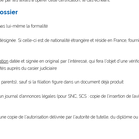
e par les textes à opérer cette certification, le cas échéant.
dossier
 pas lui-même la formalité
ésignée. Si celle-ci est de nationalité étrangère et réside en France, fourn
ation
datée et signée en original par l’intéressé, qui fera l'objet d'une vérifi
s auprès du casier judiciaire
 parents), sauf si la filiation figure dans un document déjà produit
 un journal d’annonces légales (pour SNC, SCS : copie de l’insertion de l’a
une copie de l'autorisation délivrée par l'autorité de tutelle, du diplôme ou 