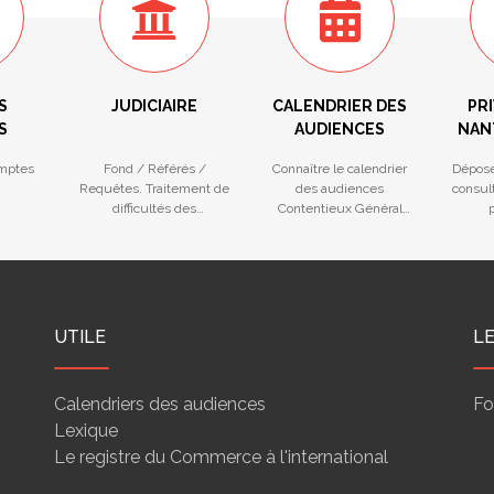
S
JUDICIAIRE
CALENDRIER DES
PRI
S
AUDIENCES
NAN
mptes
Fond / Référés /
Connaître le calendrier
Dépose
Requêtes. Traitement de
des audiences
consult
difficultés des
Contentieux Général
p
entreprises
(Fond et Référé) et
na
Procédures Collectives
UTILE
L
Calendriers des audiences
Fo
Lexique
Le registre du Commerce à l'international