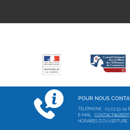
POUR NOUS CONT
TÉLÉPHONE : 03 23 53 04 
E-MAIL :
CONTACT@GREFFE
HORAIRES D'OUVERTURE : 