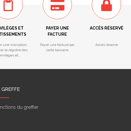
VILÈGES ET
PAYER UNE
ACCÈS RÉSERVÉ
TISSEMENTS
FACTURE
r une inscription,
Payer une facture par
Accès réservé
er le registre des
carte bancaire
rivilèges et
ntissements
E GREFFE
nctions du greffier