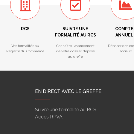
RCS
SUIVRE UNE
COMPTE
FORMALITÉ AU RCS
ANNUEL
Vos formalités au
Connaître l'avancement
Déposer des co
Registre du Commerce
de votre dossier déposé
sociaux
au greffe
EN DIRECT AVEC LE GREFFE
Suivre une formalité au RCS
Accès RPVA