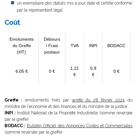
un exemplaire des statuts mis à jour, daté et certifié conforme
par le représentant légal
Coût
Emoluments
Débours
du Greffe
/ Frais
TVA
INPI
BODACC
(HT)
postaux
1,21
5,9
6,05 €
0 €
0 €
€
€
Greffe :
émoluments fixés par
arrêté du 28 février 2024
du
ministre de l'économie et des finances et du ministre de la justice
INPI :
Institut National de la Propriété Industrielle (somme reversée
par le greffe)
BODACC :
Bulletin Officiel des Annonces Civiles et Commerciales
(somme reversée par le greffe)