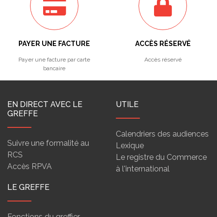
PAYER UNE FACTURE
ACCÈS RÉSERVÉ
Payer une facture par carte
Accès réservé
bancaire
EN DIRECT AVEC LE
UTILE
GREFFE
Calendriers des audiences
Suivre une formalité au
Lexique
RCS
Le registre du Commerce
Accès RPVA
à l'international
LE GREFFE
Fonctions du greffier