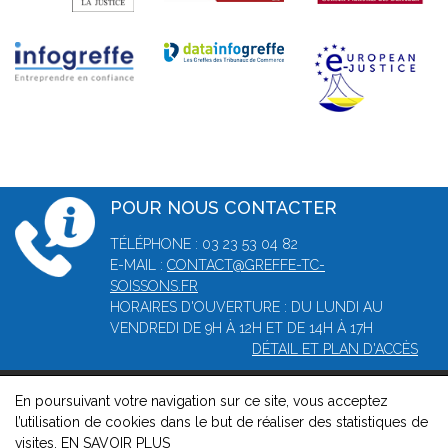
POUR NOUS CONTACTER
TÉLÉPHONE : 03 23 53 04 82
E-MAIL :
CONTACT@GREFFE-TC-
SOISSONS.FR
HORAIRES D'OUVERTURE : DU LUNDI AU
VENDREDI DE 9H À 12H ET DE 14H À 17H
DÉTAIL ET PLAN D'ACCÈS
En poursuivant votre navigation sur ce site, vous acceptez
© 2026, Greffe du tribunal de commerce de Soissons -
l’utilisation de cookies dans le but de réaliser des statistiques de
Mentions légales
-
Contact
-
Gestion des cookies
-
Politique de
visites.
EN SAVOIR PLUS