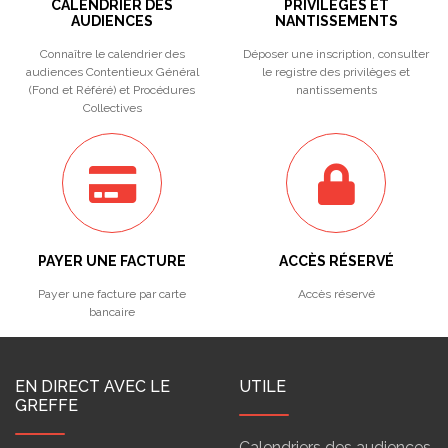
CALENDRIER DES
PRIVILÈGES ET
AUDIENCES
NANTISSEMENTS
Connaître le calendrier des
Déposer une inscription, consulter
audiences Contentieux Général
le registre des privilèges et
(Fond et Référé) et Procédures
nantissements
Collectives
PAYER UNE FACTURE
ACCÈS RÉSERVÉ
Payer une facture par carte
Accès réservé
bancaire
EN DIRECT AVEC LE
UTILE
GREFFE
Calendriers des audiences