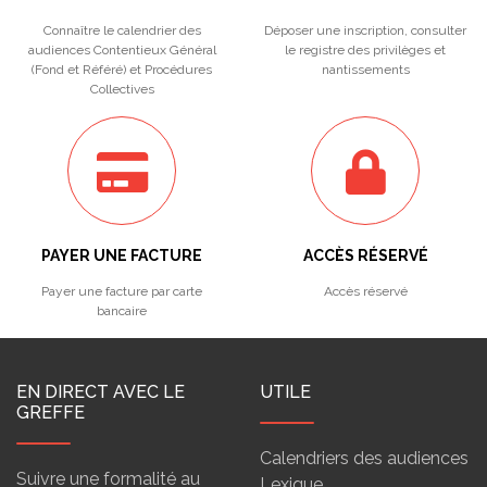
Connaître le calendrier des
Déposer une inscription, consulter
audiences Contentieux Général
le registre des privilèges et
(Fond et Référé) et Procédures
nantissements
Collectives
PAYER UNE FACTURE
ACCÈS RÉSERVÉ
Payer une facture par carte
Accès réservé
bancaire
EN DIRECT AVEC LE
UTILE
GREFFE
Calendriers des audiences
Suivre une formalité au
Lexique