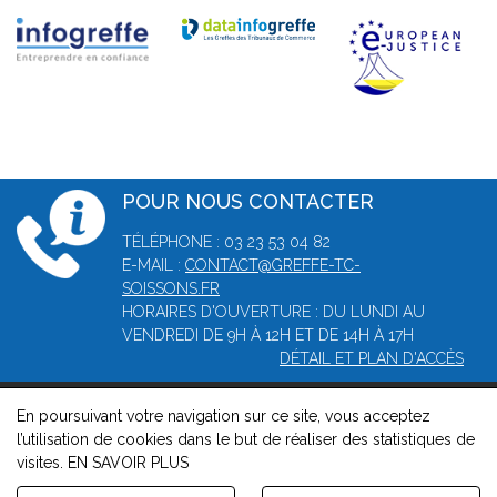
POUR NOUS CONTACTER
TÉLÉPHONE : 03 23 53 04 82
E-MAIL :
CONTACT@GREFFE-TC-
SOISSONS.FR
HORAIRES D'OUVERTURE : DU LUNDI AU
VENDREDI DE 9H À 12H ET DE 14H À 17H
DÉTAIL ET PLAN D'ACCÈS
En poursuivant votre navigation sur ce site, vous acceptez
© 2026, Greffe du tribunal de commerce de Soissons -
l’utilisation de cookies dans le but de réaliser des statistiques de
Mentions légales
-
Contact
-
Gestion des cookies
-
Politique de
visites.
EN SAVOIR PLUS
confidentialité et de cookies
Version : 1.8.1