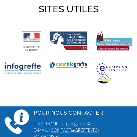
SITES UTILES
POUR NOUS CONTACTER
TÉLÉPHONE : 03 23 53 04 82
E-MAIL :
CONTACT@GREFFE-TC-
SOISSONS.FR