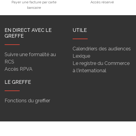
Payer une facture par carte
Accès réservé
bancaire
EN DIRECT AVEC LE
UTILE
GREFFE
Calendriers des audiences
Suivre une formalité au
Lexique
RCS
Le registre du Commerce
Accès RPVA
à l'international
LE GREFFE
Fonctions du greffier