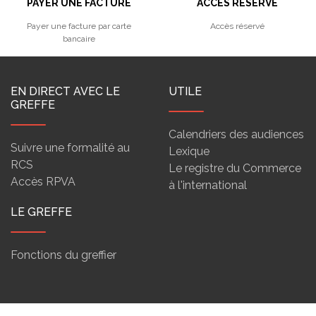
PAYER UNE FACTURE
ACCÈS RÉSERVÉ
Payer une facture par carte
Accès réservé
bancaire
EN DIRECT AVEC LE
UTILE
GREFFE
Calendriers des audiences
Suivre une formalité au
Lexique
RCS
Le registre du Commerce
Accès RPVA
à l'international
LE GREFFE
Fonctions du greffier