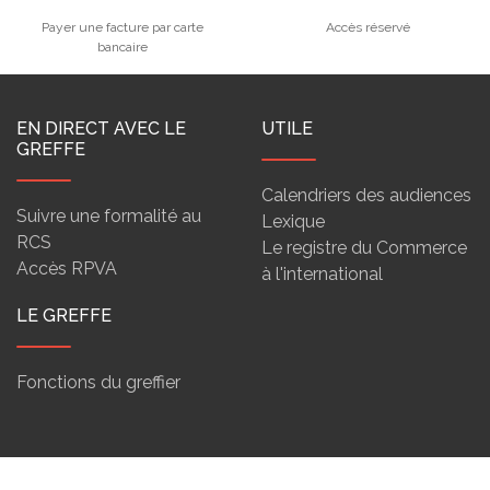
Payer une facture par carte
Accès réservé
bancaire
EN DIRECT AVEC LE
UTILE
GREFFE
Calendriers des audiences
Suivre une formalité au
Lexique
RCS
Le registre du Commerce
Accès RPVA
à l'international
LE GREFFE
Fonctions du greffier