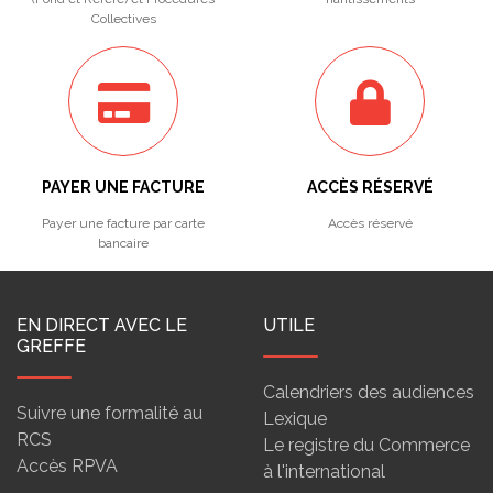
Collectives
PAYER UNE FACTURE
ACCÈS RÉSERVÉ
Payer une facture par carte
Accès réservé
bancaire
EN DIRECT AVEC LE
UTILE
GREFFE
Calendriers des audiences
Suivre une formalité au
Lexique
RCS
Le registre du Commerce
Accès RPVA
à l'international